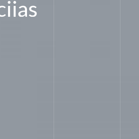
ijas
stilu