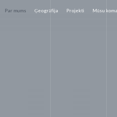
Par mums
Ģeogrāfija
Projekti
Mūsu kom