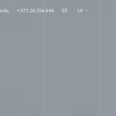
anda
+371 26 356 646
LV