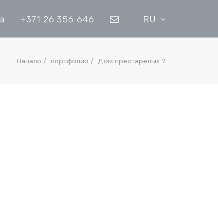
а
+371 26 356 646
RU
Начало
портфолио
Дом престарелых 7